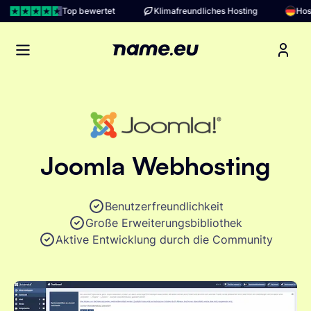
Top bewertet
Klimafreundliches Hosting
Hosting 
Open main menu
Joomla
Webhosting
Benutzerfreundlichkeit
Große Erweiterungsbibliothek
Aktive Entwicklung durch die Community