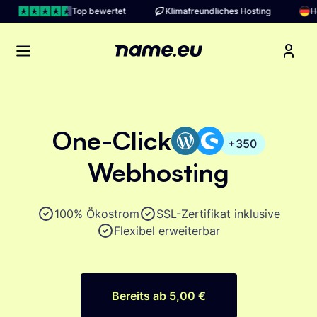
Top bewertet
Klimafreundliches Hosting
Hosti
Open main menu
One-Click
+350
Webhosting
100% Ökostrom
SSL-Zertifikat inklusive
Flexibel erweiterbar
Bereits ab 5,00 €