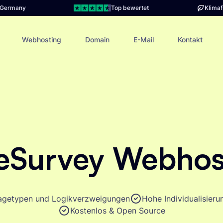
n Germany
Top bewertet
Klimaf
Webhosting
Domain
E-Mail
Kontakt
eSurvey
Webhos
ragetypen und Logikverzweigungen
Hohe Individualisier
Kostenlos & Open Source