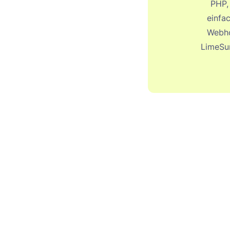
PHP,
einfa
Webho
LimeSur