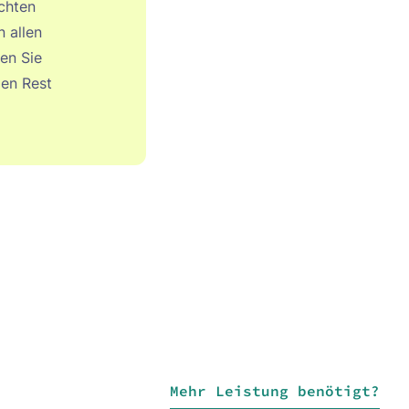
chten
 allen
en Sie
den Rest
Mehr Leistung benötigt?